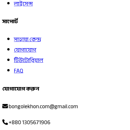
লাইসেন্স
সাপোর্ট
সাহায্য কেন্দ্র
যোগাযোগ
টিউটোরিয়াল
FAQ
যোগাযোগ করুন
bongolekhon.com@gmail.com
+880 1305671906