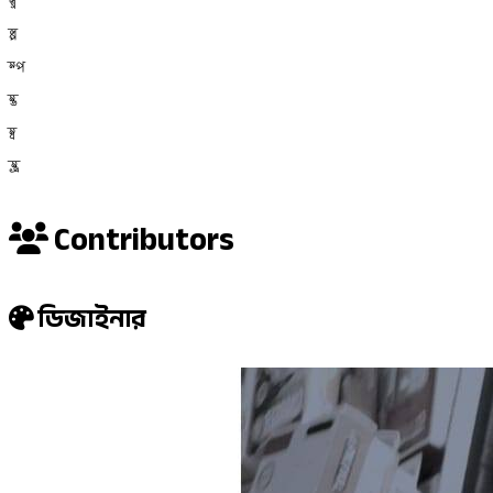
ল্গ
ল্প
ম্প
ম্ভ
ম্ব
ম্ভ্র
Contributors
ডিজাইনার