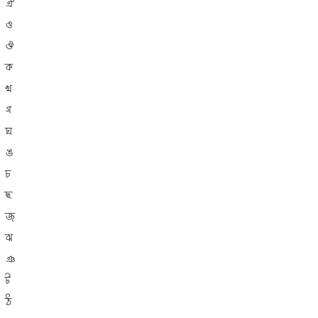
ঐ
ও
ঔ
ক
খ
গ
ঘ
ঙ
চ
ছ
জ
ঝ
ঞ
ট
ঠ