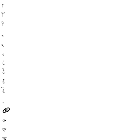
া
ি
ী
ে
ৈ
ো
ৌ
্
ক্ত
ক্ত্র
ক্ত্ব