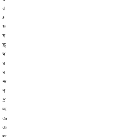
গ্ন
ন্ধ
ন্ড
ন্ত্র
ন্ত্র্য
স্খ
স্ক্র
স্ত্র
শ্চ
শ্ব
শ্র
চ্ছ
জ্জ
জ্ঞ