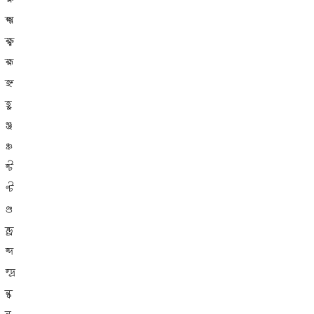
ক্ষ
ক্ষ্ম
ক্ষ্ণ
হ্ম
হ্ন
হ্ল
ঞ্জ
ঞ্চ
ন্ট
ণ্ট
ণ্ড
ন্ড্র
ন্দ
ন্দ্র
ল্ক