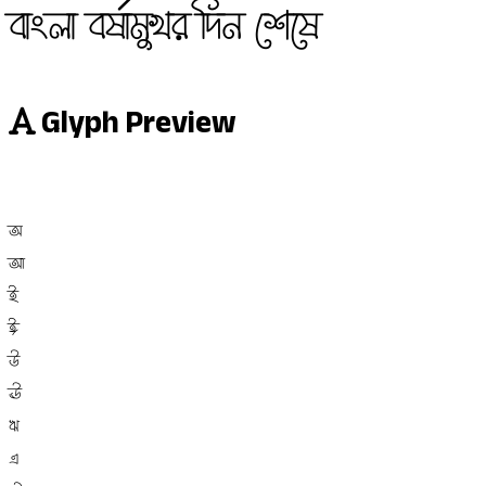
বাংলা বর্ষামুখর দিন শেষে
Glyph Preview
অ
আ
ই
ঈ
উ
ঊ
ঋ
এ