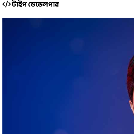
টাইপ ডেভেলপার