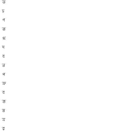
ড
ঢ
ণ
ত
থ
দ
ধ
ন
প
ফ
ব
ভ
ম
য
র