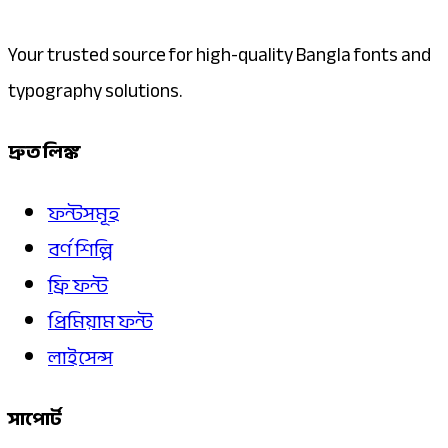
Your trusted source for high-quality Bangla fonts and
typography solutions.
দ্রুত লিঙ্ক
ফন্টসমূহ
বর্ণ শিল্পি
ফ্রি ফন্ট
প্রিমিয়াম ফন্ট
লাইসেন্স
সাপোর্ট