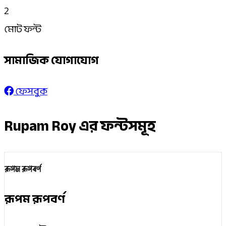
2
মোট ফন্ট
সামাজিক যোগাযোগ
ফেসবুক
Rupam Roy এর ফন্টসমূহ
রূপম রূপবর্ণ
রূপম রূপবর্ণ