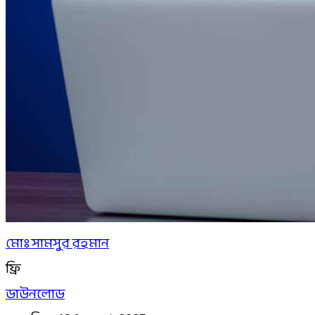
মোঃ সামসুর রহমান
ফ্রি
ডাউনলোড