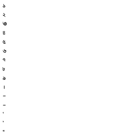
১
২
৩
৪
৫
৬
৭
৮
৯
।
–
—
‘
’
“