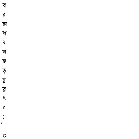
য
র
ল
শ
ষ
স
হ
ড়
ঢ়
য়
ৎ
ং
ঃ
০