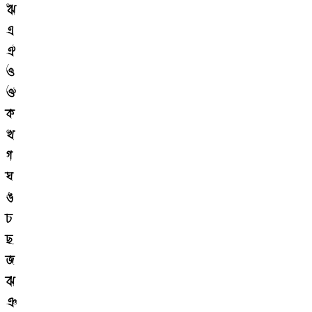
ঋ
এ
ঐ
ও
ঔ
ক
খ
গ
ঘ
ঙ
চ
ছ
জ
ঝ
ঞ