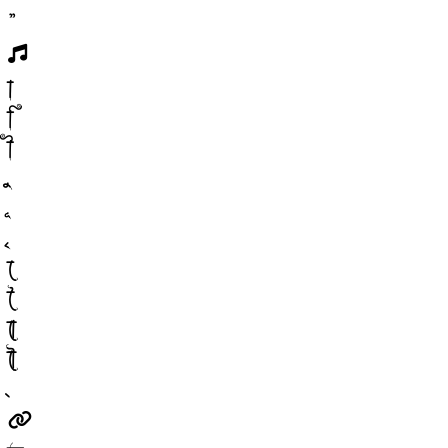
”
া
ি
ী
ে
ৈ
ো
ৌ