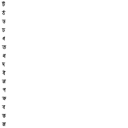
ট
ঠ
ড
ঢ
ণ
ত
থ
দ
ধ
ন
প
ফ
ব
ভ
ম