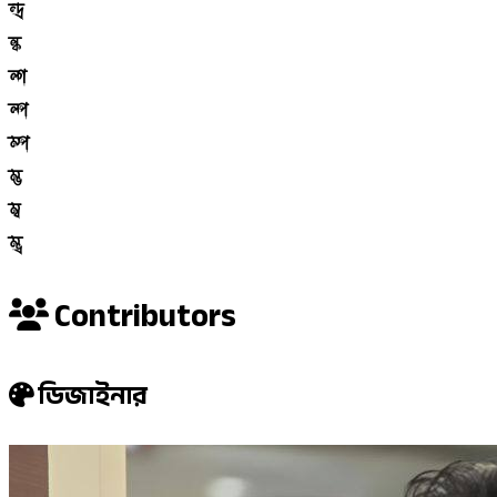
ন্দ্র
ল্ক
ল্গ
ল্প
ম্প
ম্ভ
ম্ব
ম্ভ্র
Contributors
ডিজাইনার