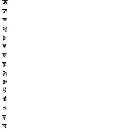
জ্জ
জ্ঞ
ক্ষ
ক্ষ্ম
ক্ষ্ণ
হ্ম
হ্ন
হ্ল
ঞ্জ
ঞ্চ
ন্ট
ণ্ট
ণ্ড
ন্ড্র
ন্দ