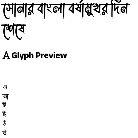
সোনার বাংলা বর্ষামুখর দিন
শেষে
Glyph Preview
অ
আ
ই
ঈ
উ
ঊ