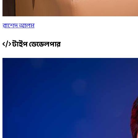
রাশেদ আলম
টাইপ ডেভেলপার