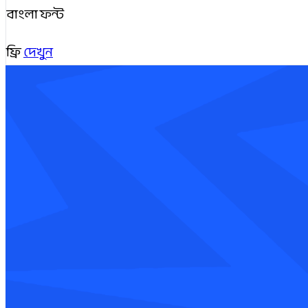
বাংলা ফন্ট
ফ্রি
দেখুন